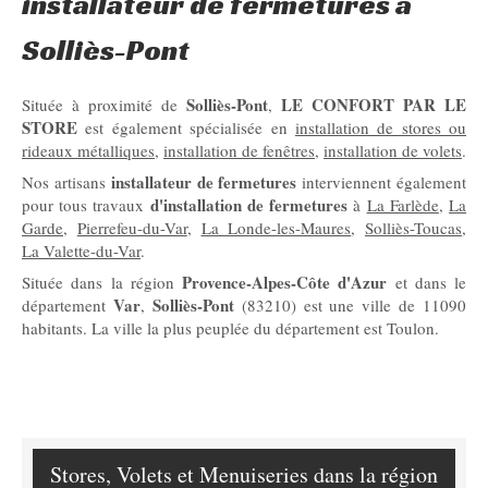
installateur de fermetures à
Solliès-Pont
Solliès-Pont
LE CONFORT PAR LE
Située à proximité de
,
STORE
est également spécialisée en
installation de stores ou
rideaux métalliques
,
installation de fenêtres
,
installation de volets
.
installateur de fermetures
Nos artisans
interviennent également
d'installation de fermetures
pour tous travaux
à
La Farlède
,
La
Garde
,
Pierrefeu-du-Var
,
La Londe-les-Maures
,
Solliès-Toucas
,
La Valette-du-Var
.
Provence-Alpes-Côte d'Azur
Située dans la région
et dans le
Var
Solliès-Pont
département
,
(83210) est une ville de 11090
habitants. La ville la plus peuplée du département est Toulon.
Stores, Volets et Menuiseries dans la région